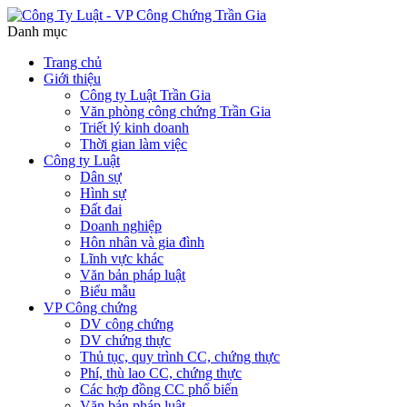
Danh mục
Trang chủ
Giới thiệu
Công ty Luật Trần Gia
Văn phòng công chứng Trần Gia
Triết lý kinh doanh
Thời gian làm việc
Công ty Luật
Dân sự
Hình sự
Đất đai
Doanh nghiệp
Hôn nhân và gia đình
Lĩnh vực khác
Văn bản pháp luật
Biểu mẫu
VP Công chứng
DV công chứng
DV chứng thực
Thủ tục, quy trình CC, chứng thực
Phí, thù lao CC, chứng thực
Các hợp đồng CC phổ biến
Văn bản pháp luật