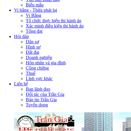
Biểu mẫu
Vi bằng - Thừa phát lại
Vi Bằng
Tổ chức thực hiện thi hành án
Xác minh điều kiện thi hành án
Tống đạt
Hỏi đáp
Dân sự
Hình sự
Đất đai
Doanh nghiệp
Hôn nhân và gia đình
Công chứng
Thuế
Lĩnh vực khác
Liên hệ
Ban lãnh đạo
Đối tác của Trần Gia
Bản tin Trần Gia
Tuyển dụng