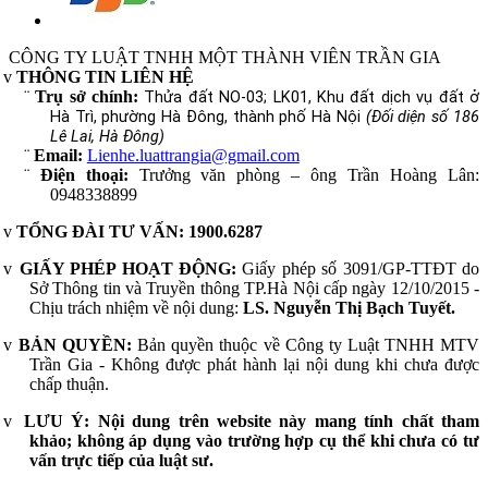
CÔNG TY LUẬT TNHH MỘT THÀNH VIÊN TRẦN GIA
v
THÔNG TIN LIÊN HỆ
¨
Trụ sở chính:
Thửa đất NO-03; LK01, Khu đất dịch vụ đất ở
Hà Trì, phường Hà Đông, thành phố Hà Nội
(Đối diện số 186
Lê Lai, Hà Đông)
¨
Email:
Lienhe.luattrangia@gmail.com
¨
Điện thoại:
Trưởng văn phòng – ông Trần Hoàng Lân:
0948338899
v
TỔNG ĐÀI TƯ VẤN:
1900.6287
v
GIẤY PHÉP HOẠT ĐỘNG:
Giấy phép số 3091/GP-TTĐT do
Sở Thông tin và Truyền thông TP.Hà Nội cấp ngày 12/10/2015 -
Chịu trách nhiệm về nội dung:
LS. Nguyễn Thị Bạch Tuyết.
v
BẢN QUYỀN:
Bản quyền thuộc về Công ty Luật TNHH MTV
Trần Gia - Không được phát hành lại nội dung khi chưa được
chấp thuận.
v
LƯU Ý:
Nội dung trên website này mang tính chất tham
khảo; không áp dụng vào trường hợp cụ thể khi chưa có tư
vấn trực tiếp của luật sư.