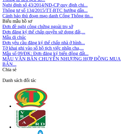
Nghị định số 43/2014/NĐ-CP quy định chi...
Thông tư số 134/2015/TT-BTC hướng dẫn...
Cảnh báo thủ đoạn mạo danh Cổng Thông tin...
Biểu mẫu hồ sơ
Đơn đề nghị công chứng ngoài trụ sở
Đơn đăng ký thế chấp quyền sử dụng đất,...
Mẫu di chúc
Đơn yêu cầu đăng ký thế chấp nhà ở hình...
Tờ khai ghi vào sổ hộ tịch việc nhận cha,...
Mẫu số 09/ĐK: Đơn đăng ký biến động đất...
MẪU VĂN BẢN CHUYỂN NHƯỢNG HỢP ĐỒNG MUA
BÁN...
Chia sẻ
Danh sách đối tác