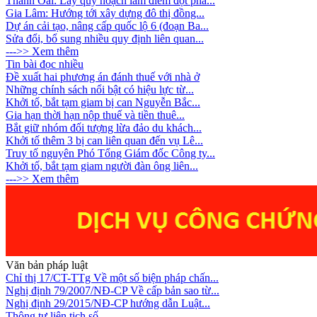
Thanh Oai: Lấy quy hoạch làm điểm đột phá...
Gia Lâm: Hướng tới xây dựng đô thị đồng...
Dự án cải tạo, nâng cấp quốc lộ 6 (đoạn Ba...
Sửa đổi, bổ sung nhiều quy định liên quan...
--->> Xem thêm
Tin bài đọc nhiều
Đề xuất hai phương án đánh thuế với nhà ở
Những chính sách nổi bật có hiệu lực từ...
Khởi tố, bắt tạm giam bị can Nguyễn Bắc...
Gia hạn thời hạn nộp thuế và tiền thuê...
Bắt giữ nhóm đối tượng lừa đảo du khách...
Khởi tố thêm 3 bị can liên quan đến vụ Lê...
Truy tố nguyên Phó Tổng Giám đốc Công ty...
Khởi tố, bắt tạm giam người đàn ông liên...
--->> Xem thêm
Văn bản pháp luật
Chỉ thị 17/CT-TTg Về một số biện pháp chấn...
Nghị định 79/2007/NĐ-CP Về cấp bản sao từ...
Nghị định 29/2015/NĐ-CP hướng dẫn Luật...
Thông tư liên tịch số...