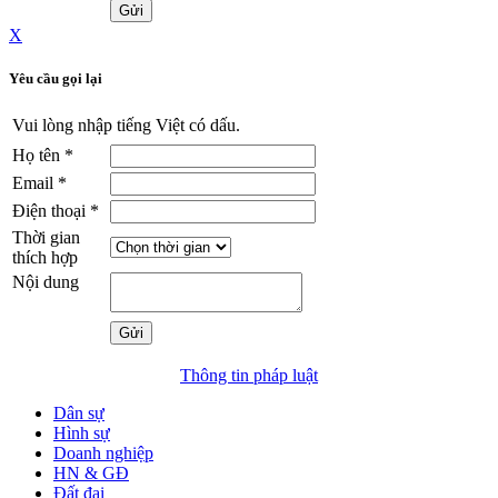
X
Yêu cầu gọi lại
Vui lòng nhập tiếng Việt có dấu.
Họ tên
*
Email
*
Điện thoại
*
Thời gian
thích hợp
Nội dung
Thông tin pháp luật
Dân sự
Hình sự
Doanh nghiệp
HN & GĐ
Đất đai